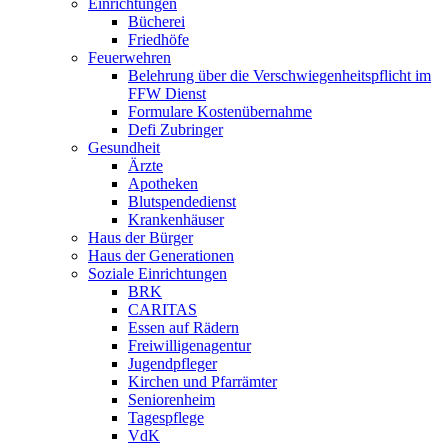
Einrichtungen
Bücherei
Friedhöfe
Feuerwehren
Belehrung über die Verschwiegenheitspflicht im
FFW Dienst
Formulare Kostenübernahme
Defi Zubringer
Gesundheit
Ärzte
Apotheken
Blutspendedienst
Krankenhäuser
Haus der Bürger
Haus der Generationen
Soziale Einrichtungen
BRK
CARITAS
Essen auf Rädern
Freiwilligenagentur
Jugendpfleger
Kirchen und Pfarrämter
Seniorenheim
Tagespflege
VdK