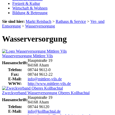
Freizeit & Kultur
Wirtschaft & Wohnen
Bildung & Betreuung
Sie sind hier:
Markt Reisbach
>
Rathaus & Service
>
Ver- und
Entsorgung
>
Wasserversorgung
Wasserversorgung
Wasserversorgung Mittlere Vils
Hauptstraße 19
Hausanschrift:
84168 Aham
Telefon:
08744 9612-0
Fax:
08744 9612-22
E-Mail:
info@mittlere-vils.de
WWW:
http://www.mittlere-vils.de
Zweckverband Wasserversorgung Oberes Kollbachtal
Hauptstraße 19
Hausanschrift:
84168 Aham
Telefon:
08744 96120
E-Mail:
info@kollbachtal.de