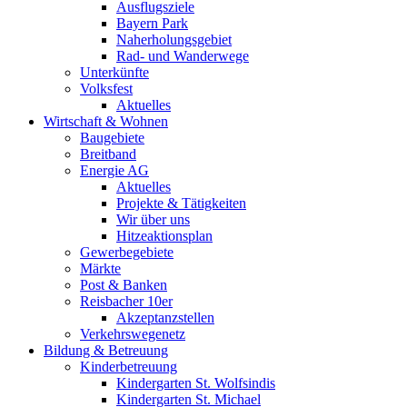
Ausflugsziele
Bayern Park
Naherholungsgebiet
Rad- und Wanderwege
Unterkünfte
Volksfest
Aktuelles
Wirtschaft & Wohnen
Baugebiete
Breitband
Energie AG
Aktuelles
Projekte & Tätigkeiten
Wir über uns
Hitzeaktionsplan
Gewerbegebiete
Märkte
Post & Banken
Reisbacher 10er
Akzeptanzstellen
Verkehrswegenetz
Bildung & Betreuung
Kinderbetreuung
Kindergarten St. Wolfsindis
Kindergarten St. Michael