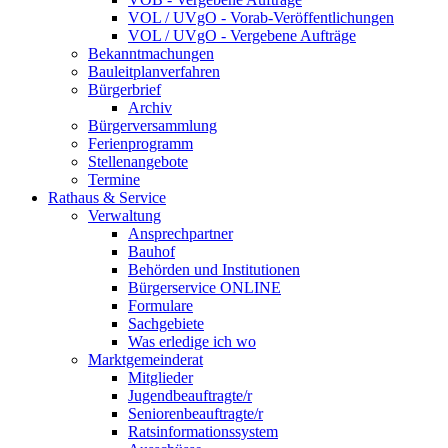
VOL / UVgO - Vorab-Veröffentlichungen
VOL / UVgO - Vergebene Aufträge
Bekanntmachungen
Bauleitplanverfahren
Bürgerbrief
Archiv
Bürgerversammlung
Ferienprogramm
Stellenangebote
Termine
Rathaus & Service
Verwaltung
Ansprechpartner
Bauhof
Behörden und Institutionen
Bürgerservice ONLINE
Formulare
Sachgebiete
Was erledige ich wo
Marktgemeinderat
Mitglieder
Jugendbeauftragte/r
Seniorenbeauftragte/r
Ratsinformationssystem