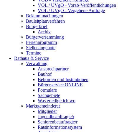
VOL / UVgO - Vorab-Veröffentlichungen
VOL / UVgO - Vergebene Aufträge
Bekanntmachungen
Bauleitplanverfahren
Bürgerbrief
Archiv
Bürgerversammlung
Ferienprogramm
Stellenangebote
Termine
Rathaus & Service
Verwaltung
Ansprechpartner
Bauhof
Behörden und Institutionen
Bürgerservice ONLINE
Formulare
Sachgebiete
Was erledige ich wo
Marktgemeinderat
Mitglieder
Jugendbeauftragte/r
Seniorenbeauftragte/r
Ratsinformationssystem