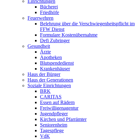
Einrichtungen
Bücherei
Friedhöfe
Feuerwehren
Belehrung über die Verschwiegenheitspflicht im
FFW Dienst
Formulare Kostenübernahme
Defi Zubringer
Gesundheit
Ärzte
Apotheken
Blutspendedienst
Krankenhäuser
Haus der Bürger
Haus der Generationen
Soziale Einrichtungen
BRK
CARITAS
Essen auf Rädern
Freiwilligenagentur
Jugendpfleger
Kirchen und Pfarrämter
Seniorenheim
Tagespflege
VdK