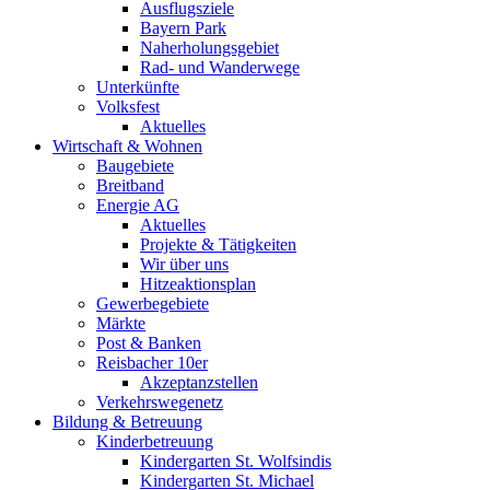
Ausflugsziele
Bayern Park
Naherholungsgebiet
Rad- und Wanderwege
Unterkünfte
Volksfest
Aktuelles
Wirtschaft & Wohnen
Baugebiete
Breitband
Energie AG
Aktuelles
Projekte & Tätigkeiten
Wir über uns
Hitzeaktionsplan
Gewerbegebiete
Märkte
Post & Banken
Reisbacher 10er
Akzeptanzstellen
Verkehrswegenetz
Bildung & Betreuung
Kinderbetreuung
Kindergarten St. Wolfsindis
Kindergarten St. Michael