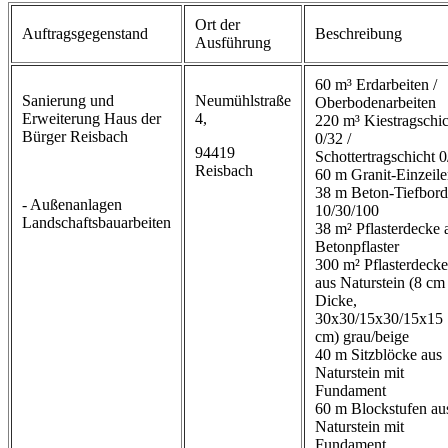
Ort der
Auftragsgegenstand
Beschreibung
Ausführung
60 m³ Erdarbeiten /
Sanierung und
Neumühlstraße
Oberbodenarbeiten
Erweiterung Haus der
4,
220 m³ Kiestragschic
Bürger Reisbach
0/32 /
94419
Schottertragschicht 0
Reisbach
60 m Granit-Einzeile
38 m Beton-Tiefbord
- Außenanlagen
10/30/100
Landschaftsbauarbeiten
38 m² Pflasterdecke 
Betonpflaster
300 m² Pflasterdecke
aus Naturstein (8 cm
Dicke,
30x30/15x30/15x15
cm) grau/beige
40 m Sitzblöcke aus
Naturstein mit
Fundament
60 m Blockstufen au
Naturstein mit
Fundament