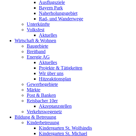
Ausflugsziele
Bayern Park
Naherholungsgebiet
Rad- und Wanderwege
Unterkünfte
Volksfest
Aktuelles
Wirtschaft & Wohnen
Baugebiete
Breitband
Energie AG
Aktuelles
Projekte & Tätigkeiten
Wir über uns
Hitzeaktionsplan
Gewerbegebiete
Märkte
Post & Banken
Reisbacher 10er
Akzeptanzstellen
Verkehrswegenetz
Bildung & Betreuung
Kinderbetreuung
Kindergarten St. Wolfsindis
Kindergarten St. Michael