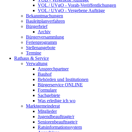
VOL / UVgO - Vorab-Veröffentlichungen
VOL / UVgO - Vergebene Aufträge
Bekanntmachungen
Bauleitplanverfahren
Bürgerbrief
Archiv
Bürgerversammlung
Ferienprogramm
Stellenangebote
Termine
Rathaus & Service
Verwaltung
Ansprechpartner
Bauhof
Behörden und Institutionen
Bürgerservice ONLINE
Formulare
Sachgebiete
Was erledige ich wo
Marktgemeinderat
Mitglieder
Jugendbeauftragte/r
Seniorenbeauftragte/r
Ratsinformationssystem