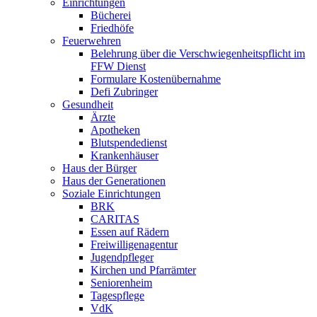
Einrichtungen
Bücherei
Friedhöfe
Feuerwehren
Belehrung über die Verschwiegenheitspflicht im
FFW Dienst
Formulare Kostenübernahme
Defi Zubringer
Gesundheit
Ärzte
Apotheken
Blutspendedienst
Krankenhäuser
Haus der Bürger
Haus der Generationen
Soziale Einrichtungen
BRK
CARITAS
Essen auf Rädern
Freiwilligenagentur
Jugendpfleger
Kirchen und Pfarrämter
Seniorenheim
Tagespflege
VdK