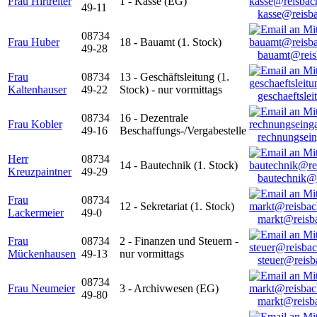
Frau Hirtreiter
1 - Kasse (EG)
49-11
kasse@reisb
08734
Frau Huber
18 - Bauamt (1. Stock)
49-28
bauamt@reis
Frau
08734
13 - Geschäftsleitung (1.
Kaltenhauser
49-22
Stock) - nur vormittags
geschaeftsle
08734
16 - Dezentrale
Frau Kobler
49-16
Beschaffungs-/Vergabestelle
rechnungsei
Herr
08734
14 - Bautechnik (1. Stock)
Kreuzpaintner
49-29
bautechnik@
Frau
08734
12 - Sekretariat (1. Stock)
Lackermeier
49-0
markt@reisb
Frau
08734
2 - Finanzen und Steuern -
Mückenhausen
49-13
nur vormittags
steuer@reisb
08734
Frau Neumeier
3 - Archivwesen (EG)
49-80
markt@reisb