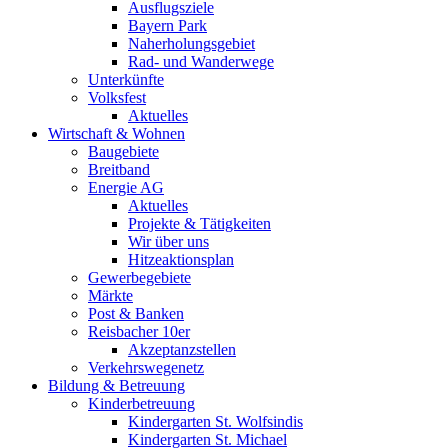
Ausflugsziele
Bayern Park
Naherholungsgebiet
Rad- und Wanderwege
Unterkünfte
Volksfest
Aktuelles
Wirtschaft & Wohnen
Baugebiete
Breitband
Energie AG
Aktuelles
Projekte & Tätigkeiten
Wir über uns
Hitzeaktionsplan
Gewerbegebiete
Märkte
Post & Banken
Reisbacher 10er
Akzeptanzstellen
Verkehrswegenetz
Bildung & Betreuung
Kinderbetreuung
Kindergarten St. Wolfsindis
Kindergarten St. Michael