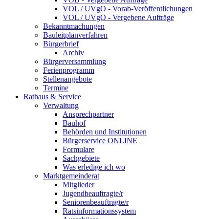
VOL / UVgO - Vorab-Veröffentlichungen
VOL / UVgO - Vergebene Aufträge
Bekanntmachungen
Bauleitplanverfahren
Bürgerbrief
Archiv
Bürgerversammlung
Ferienprogramm
Stellenangebote
Termine
Rathaus & Service
Verwaltung
Ansprechpartner
Bauhof
Behörden und Institutionen
Bürgerservice ONLINE
Formulare
Sachgebiete
Was erledige ich wo
Marktgemeinderat
Mitglieder
Jugendbeauftragte/r
Seniorenbeauftragte/r
Ratsinformationssystem