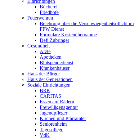
Einrichtungen
Bücherei
Friedhöfe
Feuerwehren
Belehrung über die Verschwiegenheitspflicht im
FFW Dienst
Formulare Kostenübernahme
Defi Zubringer
Gesundheit
Ärzte
Apotheken
Blutspendedienst
Krankenhäuser
Haus der Bürger
Haus der Generationen
Soziale Einrichtungen
BRK
CARITAS
Essen auf Rädern
Freiwilligenagentur
Jugendpfleger
Kirchen und Pfarrämter
Seniorenheim
Tagespflege
VdK