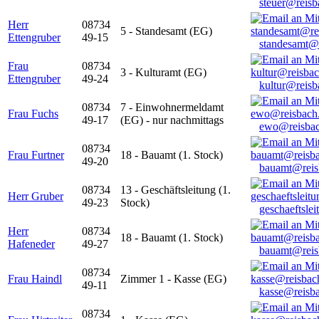
steuer@reisb
Herr
08734
5 - Standesamt (EG)
Ettengruber
49-15
standesamt@
Frau
08734
3 - Kulturamt (EG)
Ettengruber
49-24
kultur@reisb
08734
7 - Einwohnermeldamt
Frau Fuchs
49-17
(EG) - nur nachmittags
ewo@reisbac
08734
Frau Furtner
18 - Bauamt (1. Stock)
49-20
bauamt@reis
08734
13 - Geschäftsleitung (1.
Herr Gruber
49-23
Stock)
geschaeftsle
Herr
08734
18 - Bauamt (1. Stock)
Hafeneder
49-27
bauamt@reis
08734
Frau Haindl
Zimmer 1 - Kasse (EG)
49-11
kasse@reisb
08734