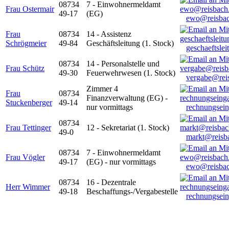
08734
7 - Einwohnermeldamt
Frau Ostermair
49-17
(EG)
ewo@reisbac
Frau
08734
14 - Assistenz
Schrögmeier
49-84
Geschäftsleitung (1. Stock)
geschaeftsle
08734
14 - Personalstelle und
Frau Schütz
49-30
Feuerwehrwesen (1. Stock)
vergabe@rei
Zimmer 4
Frau
08734
Finanzverwaltung (EG) -
Stuckenberger
49-14
nur vormittags
rechnungsei
08734
Frau Tettinger
12 - Sekretariat (1. Stock)
49-0
markt@reisb
08734
7 - Einwohnermeldamt
Frau Vögler
49-17
(EG) - nur vormittags
ewo@reisbac
08734
16 - Dezentrale
Herr Wimmer
49-18
Beschaffungs-/Vergabestelle
rechnungsei