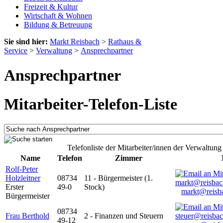
Freizeit & Kultur
Wirtschaft & Wohnen
Bildung & Betreuung
Sie sind hier:
Markt Reisbach
>
Rathaus &
Service
>
Verwaltung
>
Ansprechpartner
Ansprechpartner
Mitarbeiter-Telefon-Liste
Telefonliste der Mitarbeiter/innen der Verwaltung
Name
Telefon
Zimmer
Rolf-Peter
Holzleitner
08734
11 - Bürgermeister (1.
Erster
49-0
Stock)
markt@reisb
Bürgermeister
08734
Frau Berthold
2 - Finanzen und Steuern
49-12