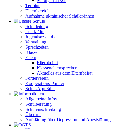
Schuljahr 21/22
Termine
Elternbereich
Aufnahme ukrainischer Schüler/innen
Schulleitung
Lehrkräfte
Jugendsozialarbeit
Verwaltung
Sprechzeiten
Klassen
Eltern
Elternbeirat
Klassenelternsprecher
Aktuelles aus dem Elternbeirat
Förderverein
Kooperations-Partner
Schul-App Sdui
Allgemeine Infos
Schulberatung
Schuleinschreibung
Übertritt
Aufklärung über Depression und Angststörung