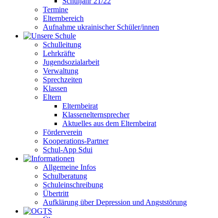
Schuljahr 21/22
Termine
Elternbereich
Aufnahme ukrainischer Schüler/innen
Schulleitung
Lehrkräfte
Jugendsozialarbeit
Verwaltung
Sprechzeiten
Klassen
Eltern
Elternbeirat
Klassenelternsprecher
Aktuelles aus dem Elternbeirat
Förderverein
Kooperations-Partner
Schul-App Sdui
Allgemeine Infos
Schulberatung
Schuleinschreibung
Übertritt
Aufklärung über Depression und Angststörung