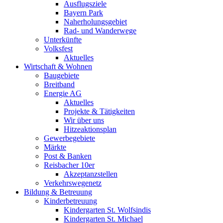
Ausflugsziele
Bayern Park
Naherholungsgebiet
Rad- und Wanderwege
Unterkünfte
Volksfest
Aktuelles
Wirtschaft & Wohnen
Baugebiete
Breitband
Energie AG
Aktuelles
Projekte & Tätigkeiten
Wir über uns
Hitzeaktionsplan
Gewerbegebiete
Märkte
Post & Banken
Reisbacher 10er
Akzeptanzstellen
Verkehrswegenetz
Bildung & Betreuung
Kinderbetreuung
Kindergarten St. Wolfsindis
Kindergarten St. Michael