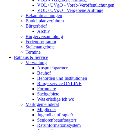
VOL / UVgO - Vorab-Veröffentlichungen
VOL / UVgO - Vergebene Aufträge
Bekanntmachungen
Bauleitplanverfahren
Bürgerbrief
Archiv
Bürgerversammlung
Ferienprogramm
Stellenangebote
Termine
Rathaus & Service
Verwaltung
Ansprechpartner
Bauhof
Behörden und Institutionen
Bürgerservice ONLINE
Formulare
Sachgebiete
Was erledige ich wo
Marktgemeinderat
Mitglieder
Jugendbeauftragte/r
Seniorenbeauftragte/r
Ratsinformationssystem