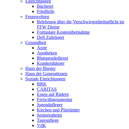
Einrichtungen
Bücherei
Friedhöfe
Feuerwehren
Belehrung über die Verschwiegenheitspflicht im
FFW Dienst
Formulare Kostenübernahme
Defi Zubringer
Gesundheit
Ärzte
Apotheken
Blutspendedienst
Krankenhäuser
Haus der Bürger
Haus der Generationen
Soziale Einrichtungen
BRK
CARITAS
Essen auf Rädern
Freiwilligenagentur
Jugendpfleger
Kirchen und Pfarrämter
Seniorenheim
Tagespflege
VdK